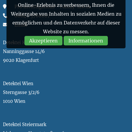
Online-Erlebnis zu verbessern, Ihnen die
Pro Investigations - Family-law.at
Weitergabe von Inhalten in sozialen Medien zu
0664 / 5700007
ermöglichen und den Datenverkehr auf dieser
Email
Website zu messen.
Akzeptieren
Informationen
Detektei Kärnten
Nanninggasse 14/6
9020 Klagenfurt
Detektei Wien
Sterngasse 3/2/6
1010 Wien
Detektei Steiermark